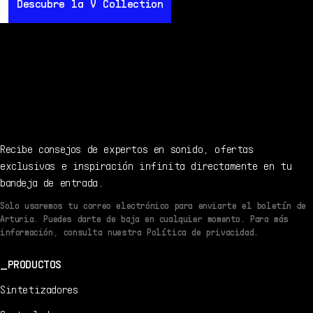
Descubre la V Collection
Descubre la V Collection
Descu
Recibe consejos de expertos en sonido, ofertas
exclusivas e inspiración infinita directamente en tu
bandeja de entrada.
Solo usaremos tu correo electrónico para enviarte el boletín de
Arturia. Puedes darte de baja en cualquier momento. Para más
información, consulta nuestra Política de privacidad.
PRODUCTOS
Sintetizadores