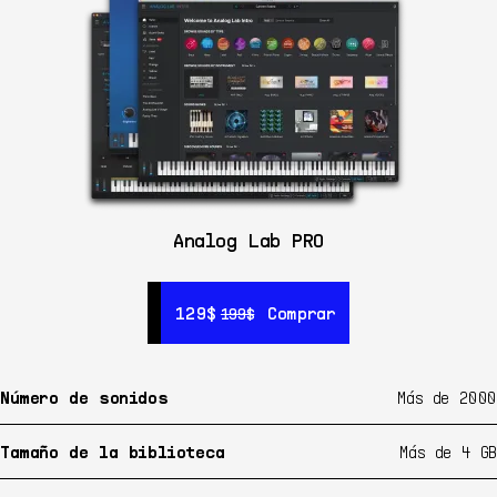
Analog Lab PRO
129$
129$
Comprar
Comprar
199$
199$
Número de sonidos
Más de 2000
Tamaño de la biblioteca
Más de 4 GB