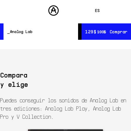
ES
ENGLISH
129$
129$
Comprar
Comprar
Analog Lab
199$
199$
FRANÇAIS
PRODUCTOS
SONIDOS
DEUTSCH
Información general
TIENDA
Comparar versiones
日本語
Recursos
COMUNIDAD
Gratis
中文
ASISTENCIA
Compara
y elige
Puedes conseguir los sonidos de Analog Lab en
tres ediciones: Analog Lab Play, Analog Lab
Pro y V Collection.