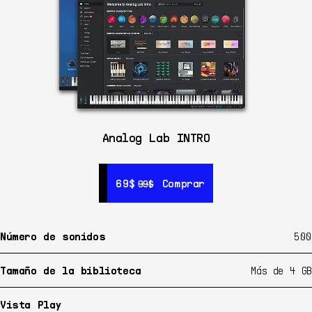
Analog Lab INTRO
69$
69$
Comprar
Comprar
99$
99$
Número de sonidos
500
Tamaño de la biblioteca
Más de 4 GB
Vista Play