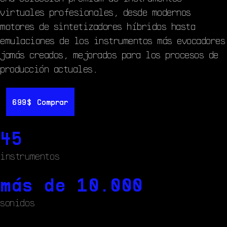
virtuales profesionales, desde modernos
motores de sintetizadores híbridos hasta
emulaciones de los instrumentos más evocadores
jamás creados, mejorados para los procesos de
producción actuales.
699$
699$
Comprar
Comprar
45
instrumentos
más de 10.000
sonidos