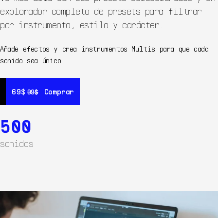
explorador completo de presets para filtrar
por instrumento, estilo y carácter.
Añade efectos y crea instrumentos Multis para que cada
sonido sea único.
69$
69$
Comprar
Comprar
99$
99$
500
sonidos