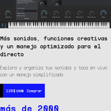
Más sonidos, funciones creativas
y un manejo optimizado para el
directo
Explora y organiza tus sonidos y toca en vivo
con un manejo simplificado.
129$
129$
Comprar
Comprar
1
199$
199$
más de 2000