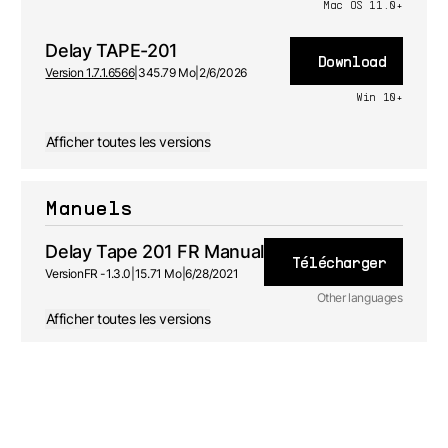
Mac OS 11.0+
Delay TAPE-201
Download
Version 1.7.1.6566
|
345.79 Mo
|
2/6/2026
Win 10+
Afficher toutes les versions
Manuels
Delay Tape 201 FR Manual
Télécharger
Version
FR -
1.3.0
|
15.71 Mo
|
6/28/2021
Other languages
Afficher toutes les versions
DE
Manuel
utilisateur
1.3.0 - 6/28/2021
ES
Manuel
utilisateur
1.3.0 - 6/28/2021
JA
Manuel
utilisateur