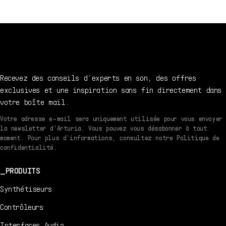
1.3.0 - 6/28/2021
EN
Manuel
utilisateur
1.3.0 - 6/28/2021
Recevez des conseils d’experts en son, des offres
exclusives et une inspiration sans fin directement dans
votre boîte mail.
Votre adresse e-mail sera uniquement utilisée pour vous envoyer
la newsletter d'Arturia. Vous pouvez vous désabonner à tout
moment. Pour plus d'informations, consultez notre Politique de
confidentialité.
PRODUITS
Synthétiseurs
Contrôleurs
Interfaces Audio