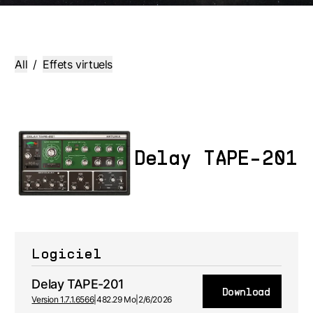
All
/
Effets virtuels
Delay TAPE-201
Logiciel
Delay TAPE-201
Download
Version 1.7.1.6566
|
482.29 Mo
|
2/6/2026