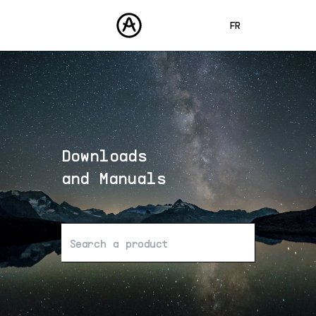
FR
ENGLISH
DEUTSCH
PRODUITS
SONS
ESPAÑOL
STORE
日本語
Downloads
COMMUNAUTÉ
中文
ASSISTANCE
and Manuals
Aucun résultat trouvé