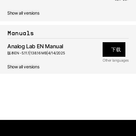
Show all versions
Manuals
Analog Lab EN Manual
下载
版本
EN -
5.11.1
|
138.16 MB
|
4/14/2025
Other languages
Show all versions
DE
Manual
5.11.0 -
4/14/2025
FR
Manual
5.11.0 -
4/14/2025
ES
Manual
5.11.0 -
4/14/2025
JA
Manual
5.11.0 -
4/14/2025