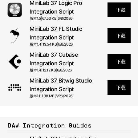
MiniLab 37 Logic Pro
下载
Integration Script
版本
1.5
|
67.53 KB
|
6/8/2026
MiniLab 37 FL Studio
下载
Integration Script
版本
1.4
|
19.54 KB
|
6/8/2026
MiniLab 37 Cubase
下载
Integration Script
版本
1.4
|
12.12 KB
|
6/8/2026
MiniLab 37 Bitwig Studio
下载
Integration Script
版本
1.1
|
1.38 MB
|
6/26/2026
DAW Integration Guides