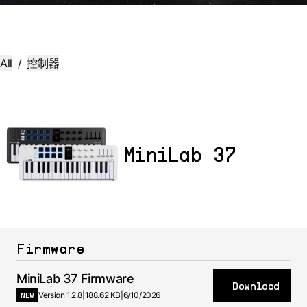
All
/
控制器
MiniLab 37
Firmware
MiniLab 37 Firmware
Download
NEW
Version 1.2.8
|
188.62 KB
|
6/10/2026