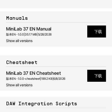
Manuals
MiniLab 37 EN Manual
下载
版本
EN -
1.0.0
|
35.17 MB
|
5/28/2026
Show all versions
Cheatsheet
MiniLab 37 EN Cheatsheet
下载
版本
EN -
1.0.0-cheatsheet
|
199.2 KB
|
6/8/2026
Show all versions
DAW Integration Scripts