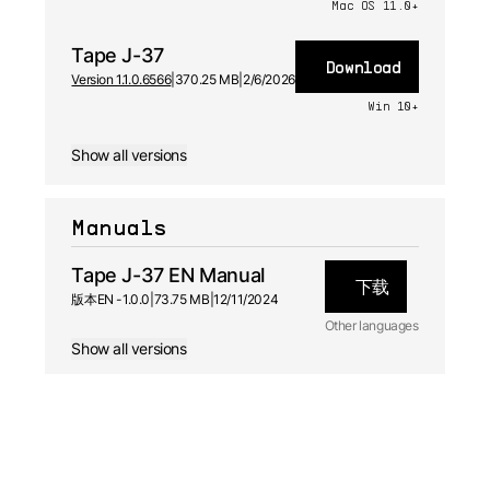
Mac OS 11.0+
Tape J-37
Download
Version 1.1.0.6566
|
370.25 MB
|
2/6/2026
Win 10+
Show all versions
Manuals
Tape J-37 EN Manual
下载
版本
EN -
1.0.0
|
73.75 MB
|
12/11/2024
Other languages
Show all versions
FR
Manual
1.0.0 -
12/11/2024
ES
Manual
1.0.0 -
12/11/2024
DE
Manual
1.0.0 -