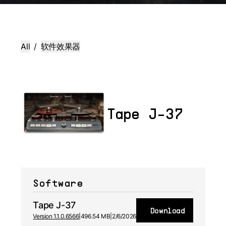
All
/
软件效果器
Tape J-37
Software
Tape J-37
Download
Version 1.1.0.6566
|
496.54 MB
|
2/6/2026