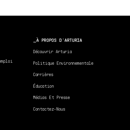
utilisateur
1.0.0 - 3/22/2022
EN
Manuel
utilisateur
1.0.0 - 3/22/2022
À PROPOS D'ARTURIA
Découvrir Arturia
emploi
Politique Environnementale
Carrières
Éducation
Médias Et Presse
Contactez-Nous