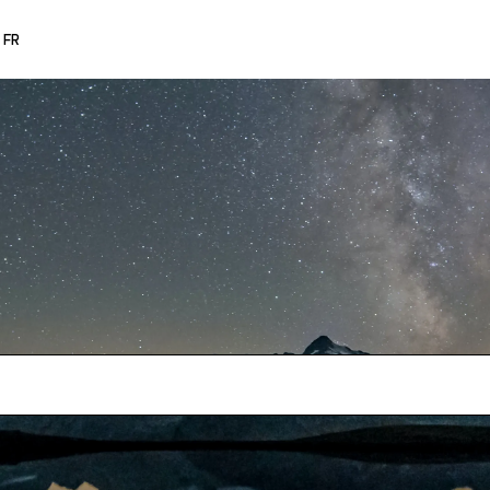
0% OFF
FR
ENGLISH
DEUTSCH
ESPAÑOL
日本語
中文