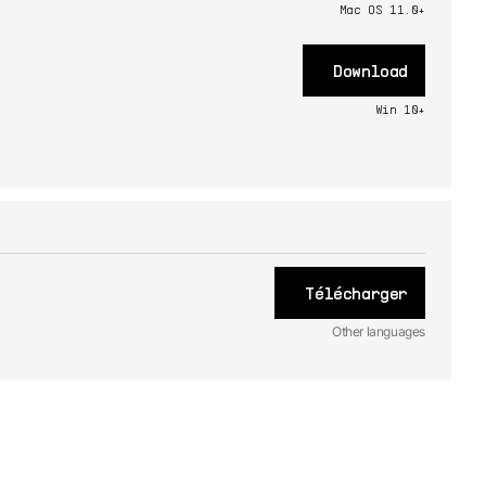
Mac OS 11.0+
Download
Win 10+
Télécharger
Other languages
JA
Manuel
utilisateur
1.0.0 - 3/22/2022
DE
Manuel
utilisateur
1.0.0 - 3/22/2022
ES
Manuel