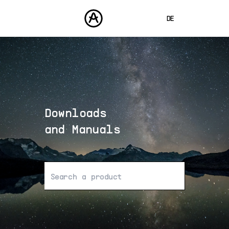
DE
ENGLISH
FRANÇAIS
PRODUKTE
SOUNDS
ESPAÑOL
STORE
日本語
Downloads
COMMUNITY
中文
SUPPORT
and Manuals
Keine Ergebnisse gefunden