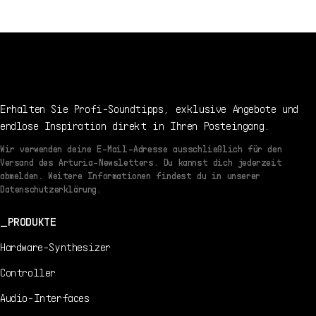
3/23/2022
EN
Handbuch
1.0.0 -
3/23/2022
Erhalten Sie Profi-Soundtipps, exklusive Angebote und
endlose Inspiration direkt in Ihren Posteingang.
Wir verwenden deine E-Mail-Adresse ausschließlich für den
Versand des Arturia-Newsletters. Du kannst dich jederzeit
abmelden. Weitere Informationen findest du in unserer
Datenschutzerklärung.
PRODUKTE
Hardware-Synthesizer
Controller
Audio-Interfaces