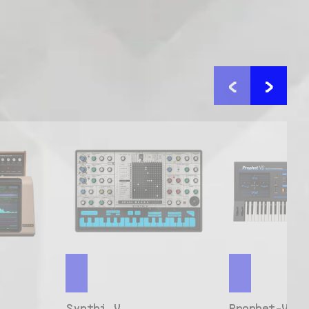
<
>
Synthi V
Prophet-VS 