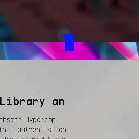
Library an
chsten Hyperpop-
inen authentischen
 dir die richtigen