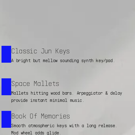
Classic Jun Keys
A bright but mellow sounding synth key/pad.
Space Mallets
Mallets hitting wood bars. Arpeggiator & delay
provide instant minimal music.
Book Of Memories
Smooth atmospheric keys with a long release.
Mod wheel adds glide.