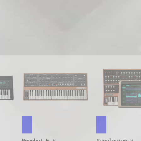
Prophet-5 V
Synclavier V