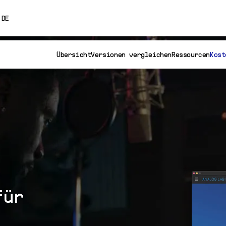
0% OFF
DE
ENGLISH
Übersicht
Versionen vergleichen
Ressourcen
Kost
FRANÇAIS
ESPAÑOL
日本語
中文
für