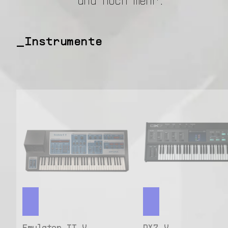
Instrumente
Emulator II V
DX7 V