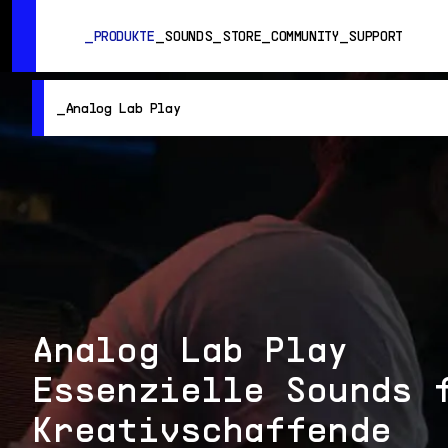
SUMMER SALE
- Bring the heat
➔ Check the offers up to 3
PRODUKTE
SOUNDS
STORE
COMMUNITY
SUPPORT
Analog Lab Play
PRODUKTE
SOUNDS
STORE
COMMUNITY
SUPPORT
Analog Lab Play
Essenzielle Sounds 
Kreativschaffende