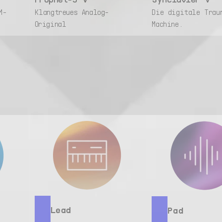
M-
Klangtreues Analog-
Die digitale Trau
Original
Machine.
Lead
Pad