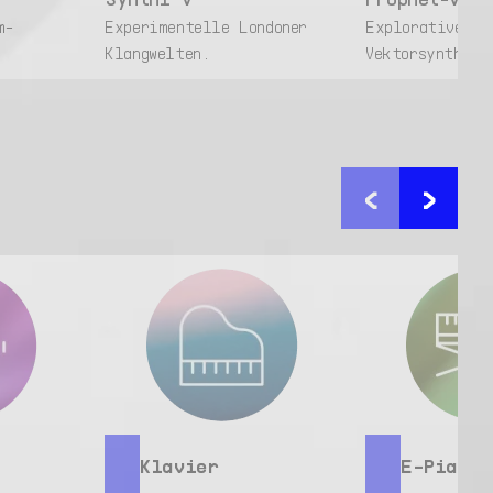
m-
Experimentelle Londoner
Explorativer
Klangwelten.
Vektorsynthesi
<
>
Klavier
E-Piano