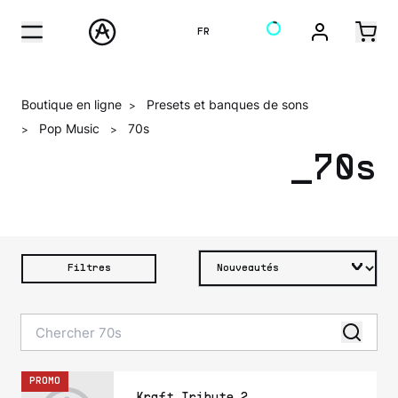
FR
Boutique en ligne
Presets et banques de sons
>
Pop Music
70s
>
>
_70s
Filtres
PROMO
_Kraft Tribute 2