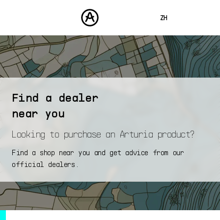
ZH
ENGLISH
FRANÇAIS
产品
声音
DEUTSCH
商城
Find a dealer
ESPAÑOL
社区
near you
日本語
支援
Looking to purchase an Arturia product?
Find a shop near you and get advice from our
official dealers.