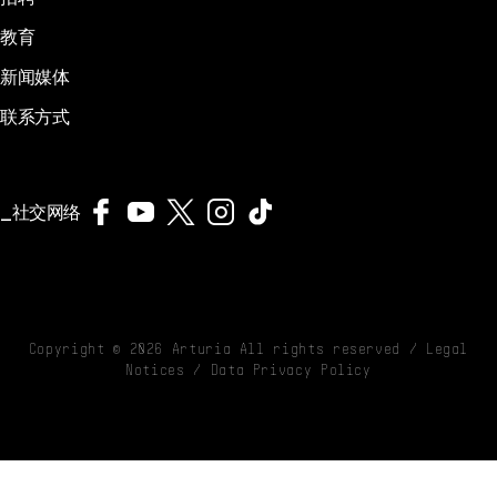
教育
新闻媒体
联系方式
社交网络
Copyright ©
2026
Arturia All rights reserved /
Legal
Notices
/
Data Privacy Policy