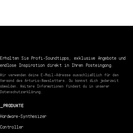
4/9/2021
ES
Handbuch
2.1.3 -
4/9/2021
EN
Handbuch
2.1.3 -
4/9/2021
Erhalten Sie Profi-Soundtipps, exklusive Angebote und
endlose Inspiration direkt in Ihren Posteingang.
Wir verwenden deine E-Mail-Adresse ausschließlich für den
Versand des Arturia-Newsletters. Du kannst dich jederzeit
abmelden. Weitere Informationen findest du in unserer
Datenschutzerklärung.
PRODUKTE
Hardware-Synthesizer
Controller