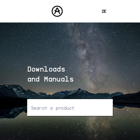
DE
ENGLISH
FRANÇAIS
PRODUKTE
SOUNDS
ESPAÑOL
STORE
日本語
Downloads
COMMUNITY
中文
SUPPORT
and Manuals
Keine Ergebnisse gefunden