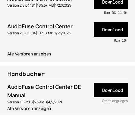
Download
Version 2.3.0.1184
|
135.57 MB
|
1/22/2025
Mac OS 11.0+
AudioFuse Control Center
Download
Version 2.3.0.1184
|
107.13 MB
|
1/22/2025
Win 10+
Alle Versionen anzeigen
Handbücher
AudioFuse Control Center DE
Download
Manual
Other languages
Version
DE -
2.1.3
|
5.59 MB
|
4/9/2021
Alle Versionen anzeigen
FR
Handbuch
2.1.3 -
4/9/2021
JA
Handbuch
2.1.3 -