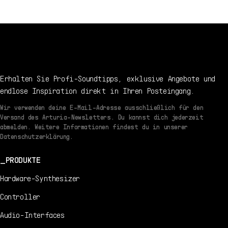
Erhalten Sie Profi-Soundtipps, exklusive Angebote und
endlose Inspiration direkt in Ihren Posteingang.
Wir verwenden deine E-Mail-Adresse ausschließlich für den
Versand des Arturia-Newsletters. Du kannst dich jederzeit
abmelden. Weitere Informationen findest du in unserer
Datenschutzerklärung.
PRODUKTE
Hardware-Synthesizer
Controller
Audio-Interfaces