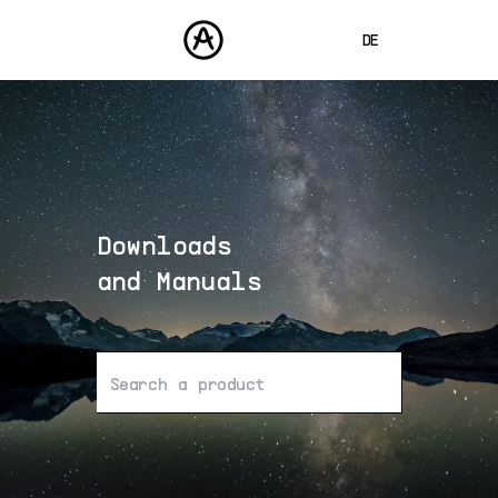
DE
ENGLISH
FRANÇAIS
PRODUKTE
SOUNDS
ESPAÑOL
STORE
日本語
Downloads
COMMUNITY
中文
SUPPORT
and Manuals
Keine Ergebnisse gefunden