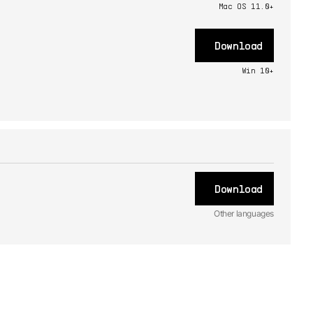
Mac OS 11.0+
Download
Win 10+
Download
Other languages
FR
Handbuch
1.0 -
6/30/2021
ES
Handbuch
1.0 -
6/30/2021
JA
Handbuch