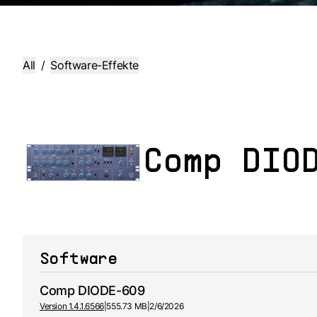
All
/
Software-Effekte
Comp DIO
Software
Comp DIODE-609
Version 1.4.1.6566
|
555.73 MB
|
2/6/2026