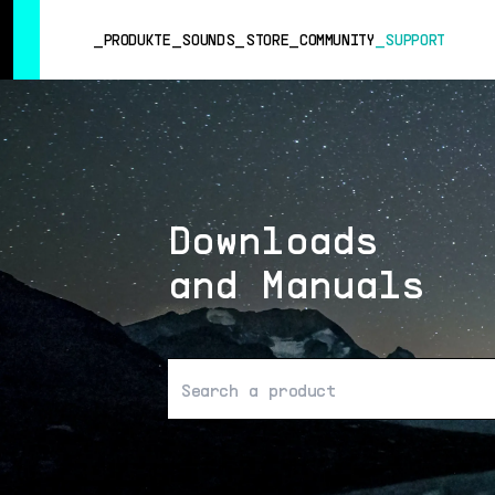
SUMMER SALE
- Bring the heat
➔ Check the offers up to 3
PRODUKTE
SOUNDS
STORE
COMMUNITY
SUPPORT
PRODUKTE
SOUNDS
STORE
Downloads
COMMUNITY
and Manuals
SUPPORT
Keine Ergebnisse gefunden