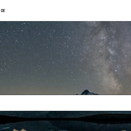
0% OFF
DE
ENGLISH
FRANÇAIS
ESPAÑOL
日本語
中文