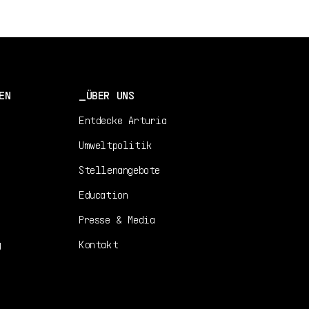
1.0 -
6/30/2021
EN
Handbuch
1.0 -
6/30/2021
EN
ÜBER UNS
Entdecke Arturia
Umweltpolitik
Stellenangebote
Education
Presse & Media
g
Kontakt