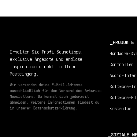
PRODUKTE
Erhalten Sie Profi-Soundtipps,
Hardware-Sy
exklusive Angebote und endlose
Controller
Inspiration direkt in Ihren
Posteingang.
Audio-Inter
Wir verwenden deine E-Mail-Adresse
Software-In
ausschließlich für den Versand des Arturia-
Newsletters. Du kannst dich jederzeit
Software-Ef
abmelden. Weitere Informationen findest du
Kostenlos
in unserer Datenschutzerklärung.
SOZIALE N