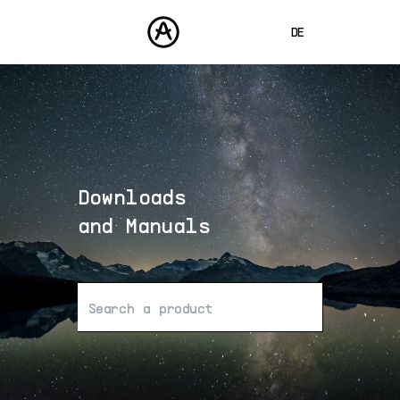
DE
ENGLISH
FRANÇAIS
PRODUKTE
SOUNDS
ESPAÑOL
STORE
日本語
Downloads
COMMUNITY
中文
SUPPORT
and Manuals
Keine Ergebnisse gefunden