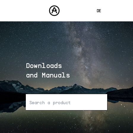
DE
ENGLISH
FRANÇAIS
PRODUKTE
SOUNDS
ESPAÑOL
STORE
日本語
Downloads
COMMUNITY
中文
SUPPORT
and Manuals
Keine Ergebnisse gefunden