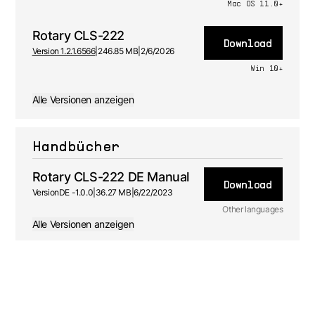
Mac OS 11.0+
Rotary CLS-222
Download
Version 1.2.1.6566
|
246.85 MB
|
2/6/2026
Win 10+
Alle Versionen anzeigen
Handbücher
Rotary CLS-222 DE Manual
Download
Version
DE -
1.0.0
|
36.27 MB
|
6/22/2023
Other languages
Alle Versionen anzeigen
EN
Handbuch
1.0.1 -
6/22/2023
FR
Handbuch
1.0.0 -
6/22/2023
JA
Handbuch
1.0.0 -