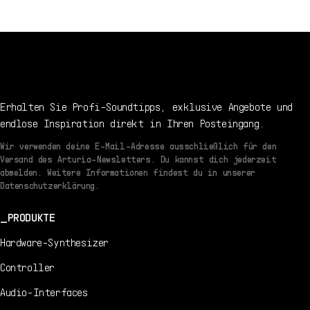
6/22/2023
ES
Handbuch
1.0.0 -
6/22/2023
Erhalten Sie Profi-Soundtipps, exklusive Angebote und
endlose Inspiration direkt in Ihren Posteingang.
Wir verwenden deine E-Mail-Adresse ausschließlich für den
Versand des Arturia-Newsletters. Du kannst dich jederzeit
abmelden. Weitere Informationen findest du in unserer
Datenschutzerklärung.
PRODUKTE
Hardware-Synthesizer
Controller
Audio-Interfaces