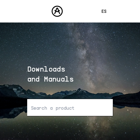
ES
ENGLISH
FRANÇAIS
PRODUCTOS
SONIDOS
DEUTSCH
TIENDA
日本語
Downloads
COMUNIDAD
中文
ASISTENCIA
and Manuals
No se han encontrado resultados