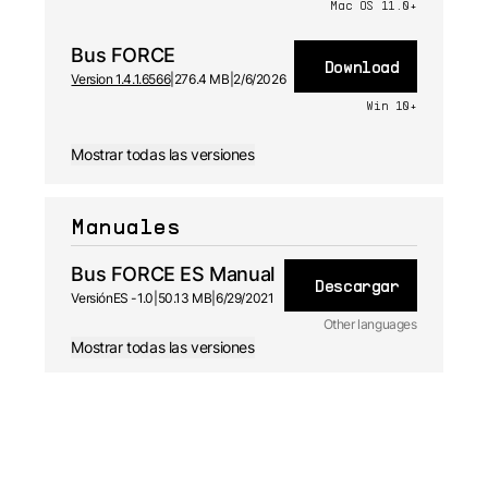
Mac OS 11.0+
Bus FORCE
Download
Version 1.4.1.6566
|
276.4 MB
|
2/6/2026
Win 10+
Mostrar todas las versiones
Manuales
Bus FORCE ES Manual
Descargar
Versión
ES -
1.0
|
50.13 MB
|
6/29/2021
Other languages
Mostrar todas las versiones
JA
Manual
1.0 - 6/29/2021
FR
Manual
1.0 - 6/29/2021
DE
Manual
1.0 - 6/29/2021
EN
Manual
1.0 - 6/29/2021