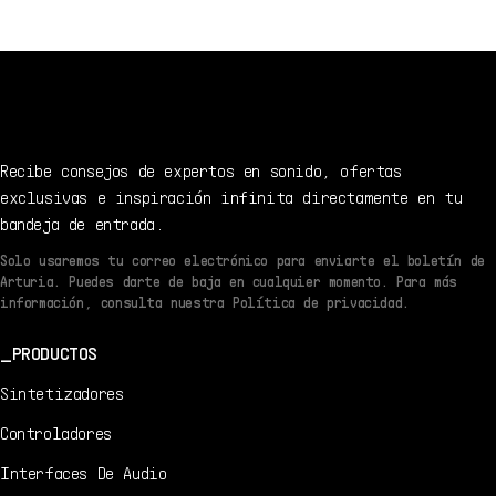
Recibe consejos de expertos en sonido, ofertas
exclusivas e inspiración infinita directamente en tu
bandeja de entrada.
Solo usaremos tu correo electrónico para enviarte el boletín de
Arturia. Puedes darte de baja en cualquier momento. Para más
información, consulta nuestra Política de privacidad.
PRODUCTOS
Sintetizadores
Controladores
Interfaces De Audio