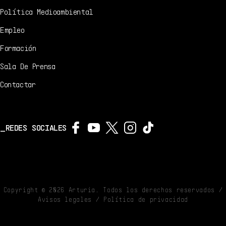
Política Medioambiental
Empleo
Formación
Sala De Prensa
Contactar
REDES SOCIALES
Copyright ©
2026
Arturia. Todos los derechos reservados /
Avisos legales
/
Política de privacidad