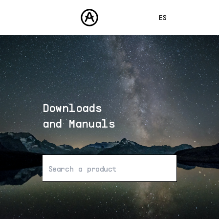
ES
ENGLISH
FRANÇAIS
PRODUCTOS
SONIDOS
DEUTSCH
TIENDA
日本語
Downloads
COMUNIDAD
中文
ASISTENCIA
and Manuals
No se han encontrado resultados