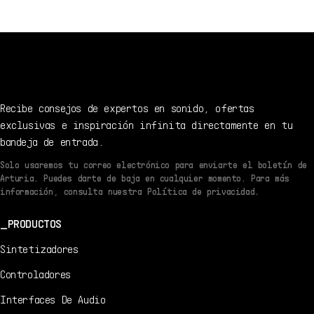
Recibe consejos de expertos en sonido, ofertas
exclusivas e inspiración infinita directamente en tu
bandeja de entrada.
Solo usaremos tu correo electrónico para enviarte el boletín de
Arturia. Puedes darte de baja en cualquier momento. Para más
información, consulta nuestra Política de privacidad.
PRODUCTOS
Sintetizadores
Controladores
Interfaces De Audio