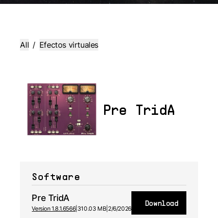
All
/
Efectos virtuales
Pre TridA
Software
Pre TridA
Download
Version 1.8.1.6566
|
310.03 MB
|
2/6/2026