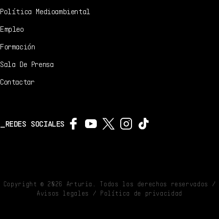
Política Medioambiental
Empleo
Formación
Sala De Prensa
Contactar
REDES SOCIALES
Copyright ©
2026
Arturia. Todos los derechos reservados /
Avisos legales
/
Política de privacidad