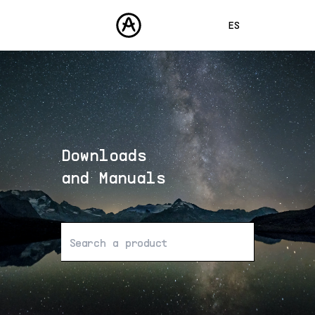
ES
ENGLISH
FRANÇAIS
PRODUCTOS
SONIDOS
DEUTSCH
TIENDA
日本語
Downloads
COMUNIDAD
中文
ASISTENCIA
and Manuals
No se han encontrado resultados