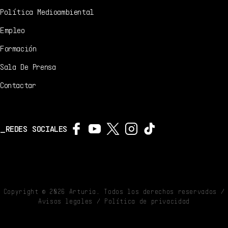
Política Medioambiental
Empleo
Formación
Sala De Prensa
Contactar
REDES SOCIALES
Copyright ©
2026
Arturia. Todos los derechos reservados /
Avisos legales
/
Política de privacidad