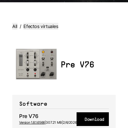
All
/
Efectos virtuales
Pre V76
Software
Pre V76
Download
Version 1.8.1.6566
|
307.21 MB
|
2/6/2026