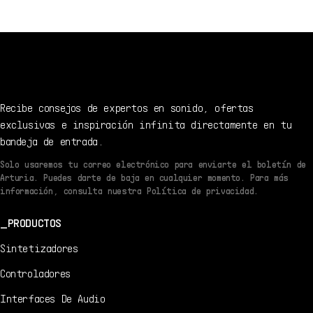
Recibe consejos de expertos en sonido, ofertas
exclusivas e inspiración infinita directamente en tu
bandeja de entrada.
Solo usaremos tu correo electrónico para enviarte el boletín de
Arturia. Puedes darte de baja en cualquier momento. Para más
información, consulta nuestra Política de privacidad.
PRODUCTOS
Sintetizadores
Controladores
Interfaces De Audio