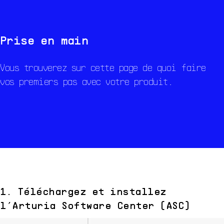
Présentation
Ressources
Sound Design
Prise en main
Vous trouverez sur cette page de quoi faire
vos premiers pas avec votre produit.
1. Téléchargez et installez
l’Arturia Software Center (ASC)