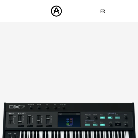
FR
ENGLISH
DEUTSCH
PRODUITS
SONS
ESPAÑOL
STORE
日本語
COMMUNAUTÉ
中文
ASSISTANCE