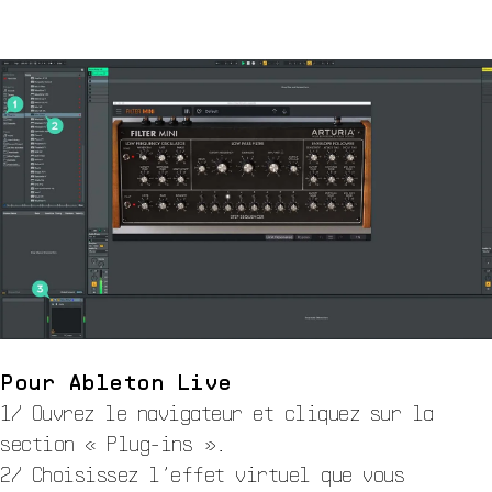
Pour Ableton Live
1/ Ouvrez le navigateur et cliquez sur la
section « Plug-ins ».
2/ Choisissez l’effet virtuel que vous