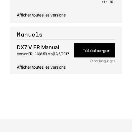
Win 10+
Afficher toutes les versions
Manuels
DX7 V FR Manual
Télécharger
Version
FR -
1.0
|
8.59 Mo
|
12/5/2017
Other languages
Afficher toutes les versions
DE
Manuel
utilisateur
1.0 - 12/5/2017
JA
Manuel
utilisateur
1.0 - 12/5/2017
ES
Manuel
utilisateur
1.0 - 12/5/2017
EN
Manuel
utilisateur
1.0 - 12/5/2017