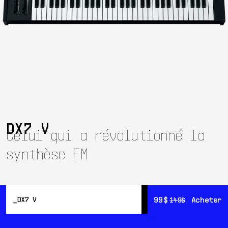
DX7 V
Celui qui a révolutionné la
synthèse FM
99$
99$
Acheter
Acheter
DX7 V
149$
149$