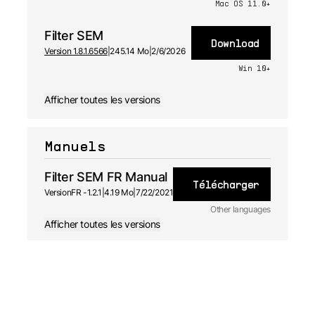
Mac OS 11.0+
Filter SEM
Download
Version 1.8.1.6566
|
245.14 Mo
|
2/6/2026
Win 10+
Afficher toutes les versions
Manuels
Filter SEM FR Manual
Télécharger
Version
FR -
1.2.1
|
4.19 Mo
|
7/22/2021
Other languages
Afficher toutes les versions
JA
Manuel
utilisateur
1.2.1 - 7/22/2021
ES
Manuel
utilisateur
1.2.1 - 7/22/2021
EN
Manuel
utilisateur