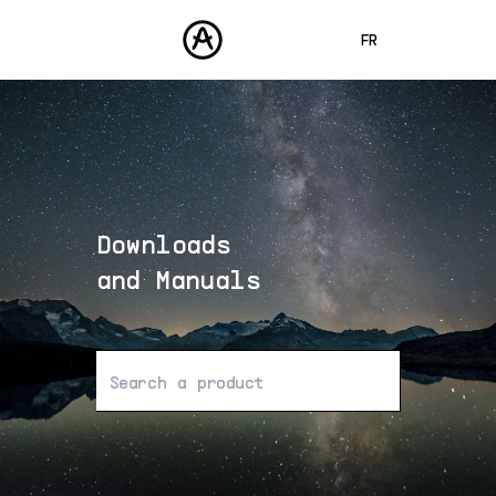
FR
ENGLISH
DEUTSCH
PRODUITS
SONS
ESPAÑOL
STORE
日本語
Downloads
COMMUNAUTÉ
中文
ASSISTANCE
and Manuals
Aucun résultat trouvé