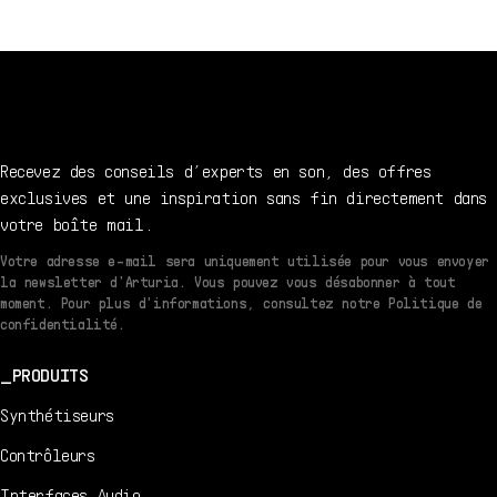
1.2.1 - 7/22/2021
DE
Manuel
utilisateur
1.2.1 - 7/22/2021
Recevez des conseils d’experts en son, des offres
exclusives et une inspiration sans fin directement dans
votre boîte mail.
Votre adresse e-mail sera uniquement utilisée pour vous envoyer
la newsletter d'Arturia. Vous pouvez vous désabonner à tout
moment. Pour plus d'informations, consultez notre Politique de
confidentialité.
PRODUITS
Synthétiseurs
Contrôleurs
Interfaces Audio