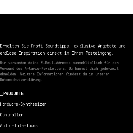
7/22/2021
EN
Handbuch
1.2.1 -
7/22/2021
Erhalten Sie Profi-Soundtipps, exklusive Angebote und
endlose Inspiration direkt in Ihren Posteingang.
Wir verwenden deine E-Mail-Adresse ausschließlich für den
Versand des Arturia-Newsletters. Du kannst dich jederzeit
abmelden. Weitere Informationen findest du in unserer
Datenschutzerklärung.
PRODUKTE
Hardware-Synthesizer
Controller
Audio-Interfaces