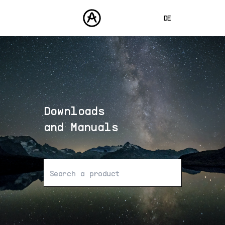
DE
ENGLISH
FRANÇAIS
PRODUKTE
SOUNDS
ESPAÑOL
STORE
日本語
Downloads
COMMUNITY
中文
SUPPORT
and Manuals
Keine Ergebnisse gefunden