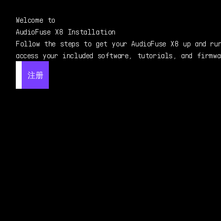
Welcome to
AudioFuse X8
Installation
Follow the steps to get your AudioFuse X8 up and ru
access your included software, tutorials, and firmwa
注册
注册