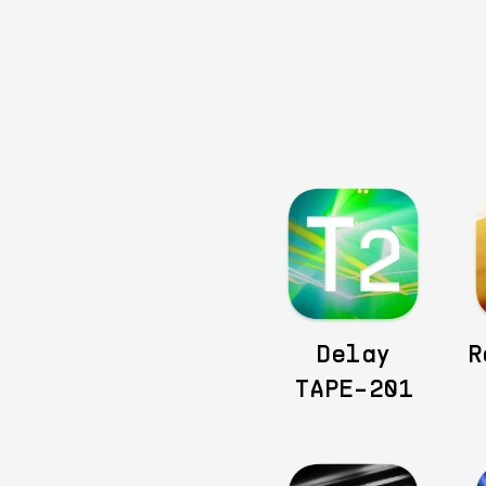
Delay
R
TAPE-201