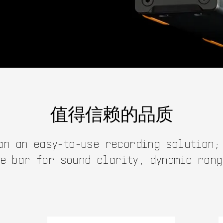
值得信赖的品质
an an easy-to-use recording solution;
he bar for sound clarity, dynamic rang