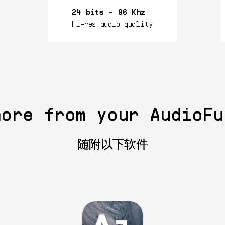
24 bits - 96 Khz
Hi-res audio quality
more from your AudioFu
随附以下软件