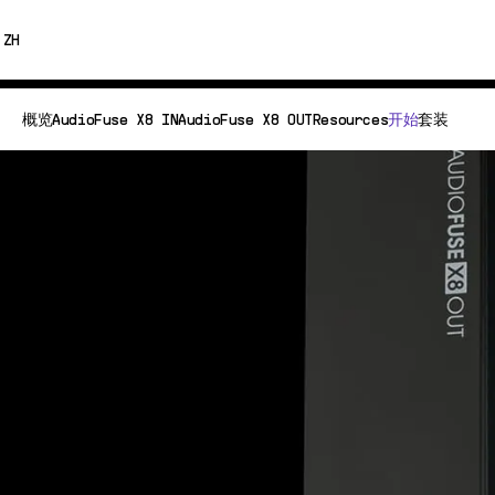
0% OFF
ZH
ENGLISH
概览
AudioFuse X8 IN
AudioFuse X8 OUT
Resources
开始
套装
FRANÇAIS
DEUTSCH
ESPAÑOL
日本語