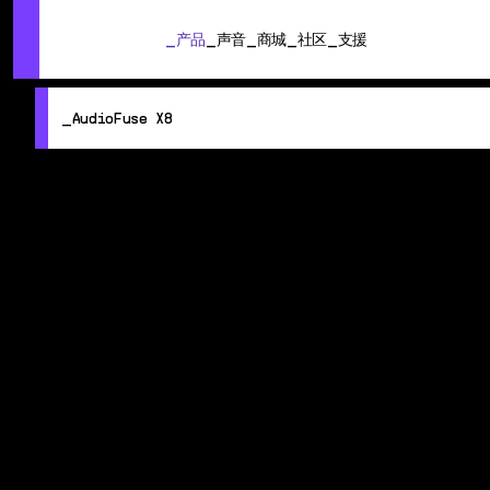
SUMMER SALE
- Bring the heat
➔ Check the offers up to 3
产品
声音
商城
社区
支援
AudioFuse X8
产品
声音
商城
社区
支援