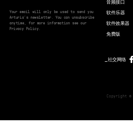
音频接口
Your email will only be used to send you
软件乐器
Arturia’s newsletter. You can unsubscribe
软件效果器
anytime, for more information see our
Privacy Policy.
免费版
社交网络
Copyright 