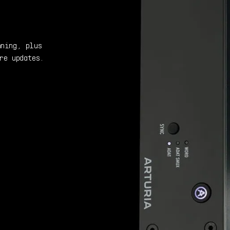
nning, plus
re updates.
注册