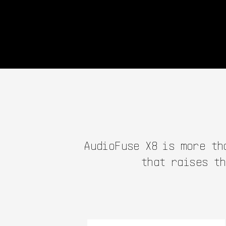
AudioFuse X8 is more th
that raises t