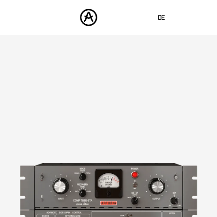
DE
ENGLISH
FRANÇAIS
PRODUKTE
SOUNDS
ESPAÑOL
STORE
日本語
COMMUNITY
中文
SUPPORT