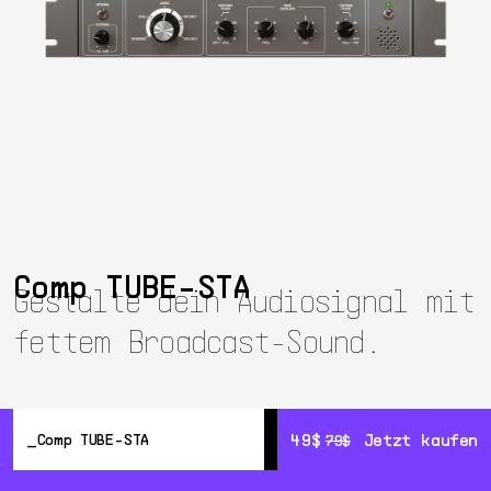
Comp TUBE-STA
Gestalte dein Audiosignal mit
fettem Broadcast-Sound.
49$
49$
Jetzt kaufen
Jetzt kaufen
Comp TUBE-STA
79$
79$