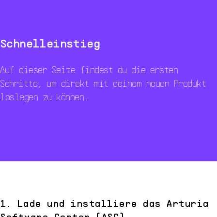
Overview
Ressourcen
Schnelleinstieg
Auf dieser Seite findest du die ersten
Schritte, um direkt mit deinem neuen Produkt
loslegen zu können.
1. Lade und installiere das Arturia
Software Center (ASC)