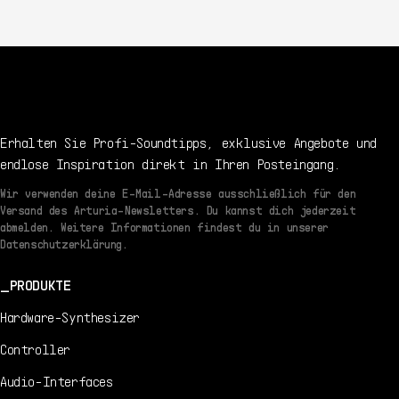
Erhalten Sie Profi-Soundtipps, exklusive Angebote und
endlose Inspiration direkt in Ihren Posteingang.
Wir verwenden deine E-Mail-Adresse ausschließlich für den
Versand des Arturia-Newsletters. Du kannst dich jederzeit
abmelden. Weitere Informationen findest du in unserer
Datenschutzerklärung.
PRODUKTE
Hardware-Synthesizer
Controller
Audio-Interfaces