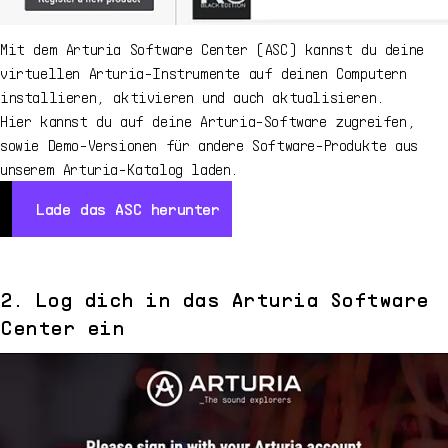
Mit dem Arturia Software Center (ASC) kannst du deine
virtuellen Arturia-Instrumente auf deinen Computern
installieren, aktivieren und auch aktualisieren.
Hier kannst du auf deine Arturia-Software zugreifen,
sowie Demo-Versionen für andere Software-Produkte aus
unserem Arturia-Katalog laden.
Lade das ASC herunter
Lad
Lade das ASC herunter
2. Log dich in das Arturia Software
Center ein