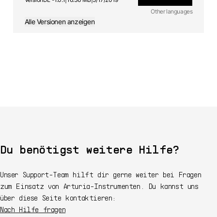
Other languages
Alle Versionen anzeigen
JA
Handbuch
1.0.1 -
5/17/2019
FR
Handbuch
1.0.1 -
5/17/2019
ES
Handbuch
1.0.1 -
5/17/2019
EN
Handbuch
1.0.1 -
5/17/2019
Du benötigst weitere Hilfe?
Unser Support-Team hilft dir gerne weiter bei Fragen
zum Einsatz von Arturia-Instrumenten. Du kannst uns
über diese Seite kontaktieren:
Nach Hilfe fragen