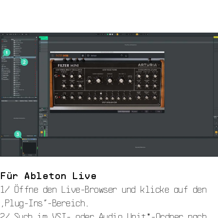
Für Ableton Live
1/ Öffne den Live-Browser und klicke auf den
„Plug-Ins“-Bereich.
2/ Such im VST- oder Audio Unit*-Ordner nach