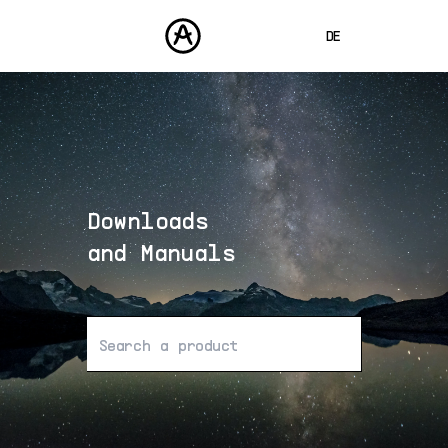
DE
ENGLISH
FRANÇAIS
PRODUKTE
SOUNDS
ESPAÑOL
STORE
日本語
Downloads
COMMUNITY
中文
SUPPORT
and Manuals
Keine Ergebnisse gefunden