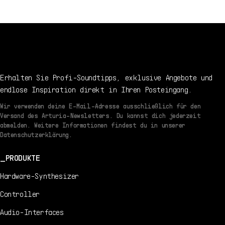
1/7/2020
EN
Handbuch
1.0.0 -
1/7/2020
Erhalten Sie Profi-Soundtipps, exklusive Angebote und
endlose Inspiration direkt in Ihren Posteingang.
Wir verwenden deine E-Mail-Adresse ausschließlich für den
Versand des Arturia-Newsletters. Du kannst dich jederzeit
abmelden. Weitere Informationen findest du in unserer
Datenschutzerklärung.
PRODUKTE
Hardware-Synthesizer
Controller
Audio-Interfaces