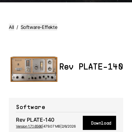
All
/
Software-Effekte
Rev PLATE-140
Software
Rev PLATE-140
Download
Version 1.7.1.6566
|
479.07 MB
|
2/6/2026