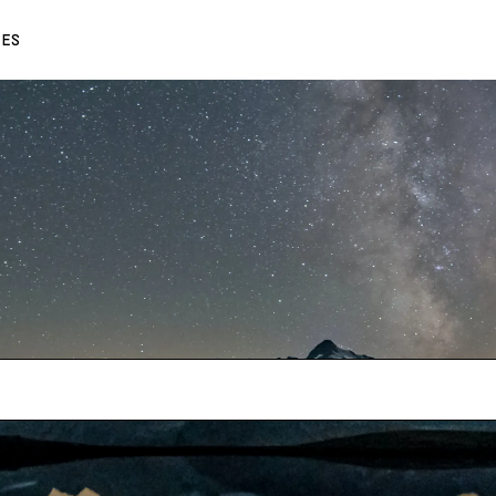
0% OFF
ES
ENGLISH
FRANÇAIS
DEUTSCH
日本語
中文