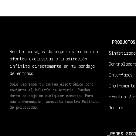
PRODUCTOS
Recibe consejos de expertos en sonido,
Sintetizado
ofertas exclusivas e inspiración
Controlador
infinita directamente en tu bandeja
de entrada.
Interfaces 
Solo usaremos tu correo electrónico para
Instrumento
enviarte el boletín de Arturia. Puedes
darte de baja en cualquier momento. Para
Efectos Vir
más información, consulta nuestra Política
Gratis
de privacidad.
REDES SOC