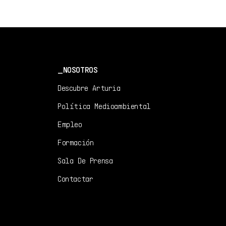
1.0.0 -
1/15/2020
EN
Manual
1.0.0 -
1/15/2020
NOSOTROS
Descubre Arturia
Política Medioambiental
Empleo
Formación
Sala De Prensa
Contactar