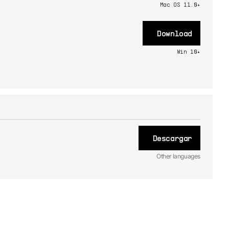
Mac OS 11.0+
Download
Win 10+
Descargar
Other languages
FR
Manual
1.0.0 -
1/15/2020
DE
Manual
1.0.0 -
1/15/2020
JA
Manual