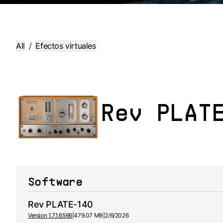
All
/
Efectos virtuales
Rev PLAT
Software
Rev PLATE-140
Version 1.7.1.6566
|
479.07 MB
|
2/6/2026