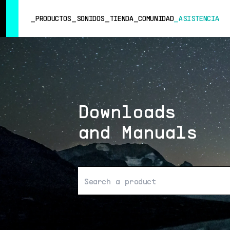
SUMMER SALE
- Bring the heat
➔ Check the offers up to 3
PRODUCTOS
SONIDOS
TIENDA
COMUNIDAD
ASISTENCIA
PRODUCTOS
SONIDOS
TIENDA
Downloads
COMUNIDAD
and Manuals
ASISTENCIA
No se han encontrado resultados