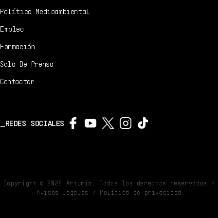
Política Medioambiental
Empleo
Formación
Sala De Prensa
Contactar
REDES SOCIALES
Copyright ©
2026
Arturia. Todos los derechos reservados /
Avisos legales
/
Política de privacidad