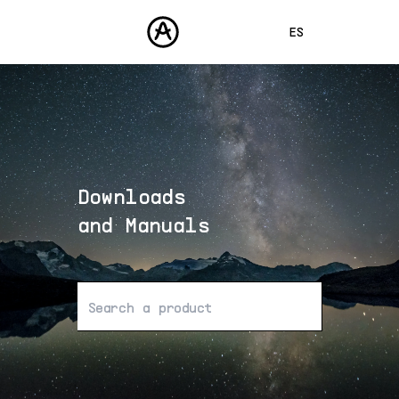
ES
ENGLISH
FRANÇAIS
PRODUCTOS
SONIDOS
DEUTSCH
TIENDA
日本語
Downloads
COMUNIDAD
中文
ASISTENCIA
and Manuals
No se han encontrado resultados