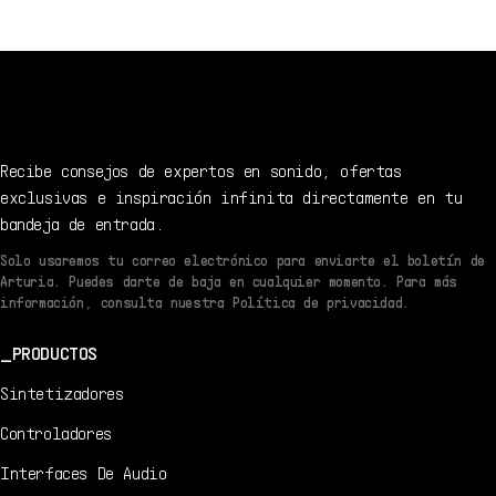
1/16/2024
DE
Manual
1.0.0 -
1/16/2024
Recibe consejos de expertos en sonido, ofertas
exclusivas e inspiración infinita directamente en tu
bandeja de entrada.
Solo usaremos tu correo electrónico para enviarte el boletín de
Arturia. Puedes darte de baja en cualquier momento. Para más
información, consulta nuestra Política de privacidad.
PRODUCTOS
Sintetizadores
Controladores
Interfaces De Audio