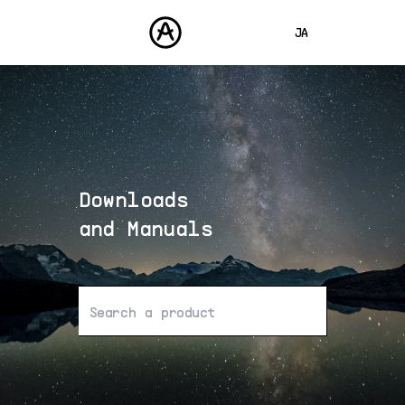
JA
ENGLISH
FRANÇAIS
製品
サウンド
DEUTSCH
ストア
ESPAÑOL
Downloads
コミュニティ
中文
サポート
and Manuals
該当する結果は見つかりませんで
した