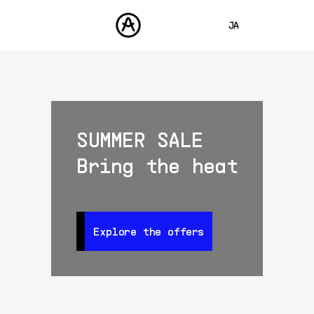
JA
ENGLISH
FRANÇAIS
製品
サウンド
DEUTSCH
ストア
SUMMER SALE
ESPAÑOL
コミュニティ
Bring the heat
中文
サポート
Explore the offers
Explore the offers