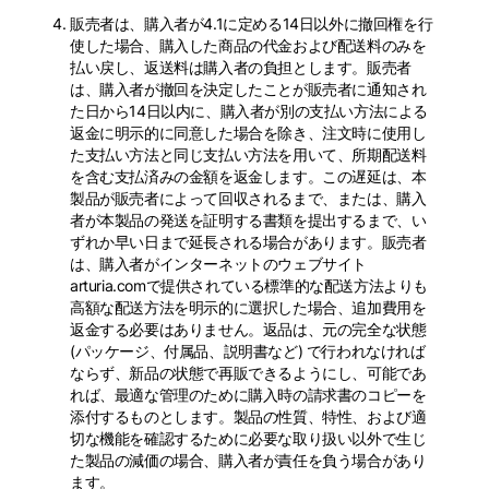
販売者は、購入者が4.1に定める14日以外に撤回権を行
使した場合、購入した商品の代金および配送料のみを
払い戻し、返送料は購入者の負担とします。販売者
は、購入者が撤回を決定したことが販売者に通知され
た日から14日以内に、購入者が別の支払い方法による
返金に明示的に同意した場合を除き、注文時に使用し
た支払い方法と同じ支払い方法を用いて、所期配送料
を含む支払済みの金額を返金します。この遅延は、本
製品が販売者によって回収されるまで、または、購入
者が本製品の発送を証明する書類を提出するまで、い
ずれか早い日まで延長される場合があります。販売者
は、購入者がインターネットのウェブサイト
arturia.comで提供されている標準的な配送方法よりも
高額な配送方法を明示的に選択した場合、追加費用を
返金する必要はありません。返品は、元の完全な状態
(パッケージ、付属品、説明書など) で行われなければ
ならず、新品の状態で再販できるようにし、可能であ
れば、最適な管理のために購入時の請求書のコピーを
添付するものとします。製品の性質、特性、および適
切な機能を確認するために必要な取り扱い以外で生じ
た製品の減価の場合、購入者が責任を負う場合があり
ます。