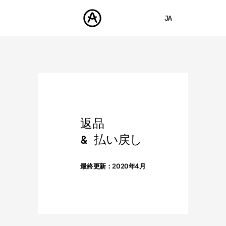
JA
ENGLISH
FRANÇAIS
製品
サウンド
DEUTSCH
ストア
ESPAÑOL
コミュニティ
返品
中文
サポート
& 払い戻し
最終更新：2020年4月