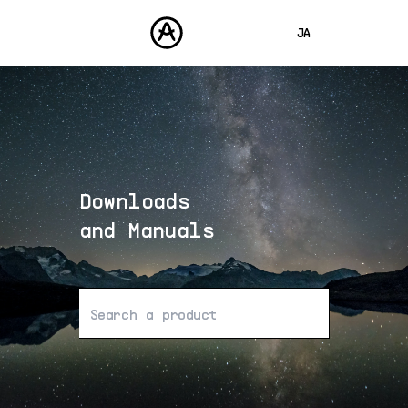
JA
ENGLISH
FRANÇAIS
製品
サウンド
DEUTSCH
ストア
ESPAÑOL
Downloads
コミュニティ
中文
サポート
and Manuals
該当する結果は見つかりませんで
した