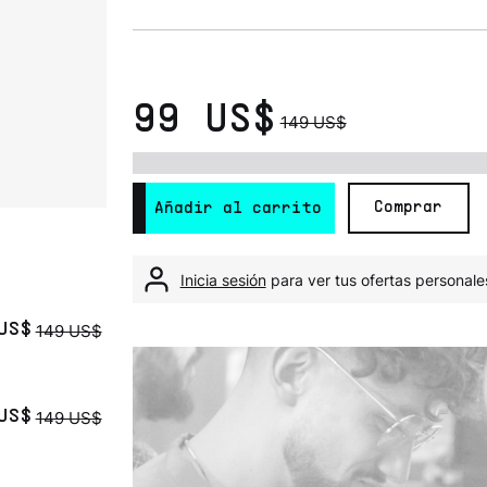
99 US$
149 US$
Comprar
Añadir al carrito
Inicia sesión
para ver tus ofertas personale
149 US$
US$
149 US$
US$