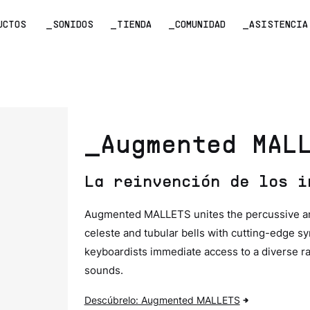
UCTOS
_SONIDOS
_TIENDA
_COMUNIDAD
_ASISTENCIA
_Augmented MAL
La reinvención de los i
Augmented MALLETS unites the percussive an
celeste and tubular bells with cutting-edge s
keyboardists immediate access to a diverse ra
sounds.
Descúbrelo: Augmented MALLETS