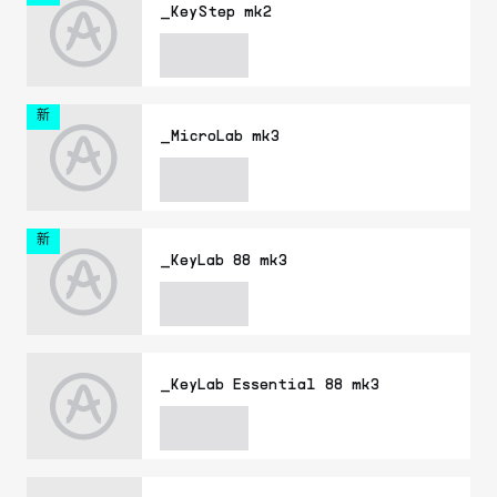
_KeyStep mk2
新
_MicroLab mk3
新
_KeyLab 88 mk3
_KeyLab Essential 88 mk3