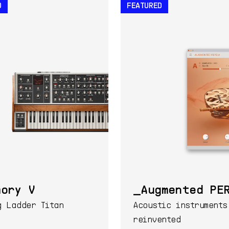
D
FEATURED
mory V
Augmented PE
g Ladder Titan
Acoustic instruments
reinvented