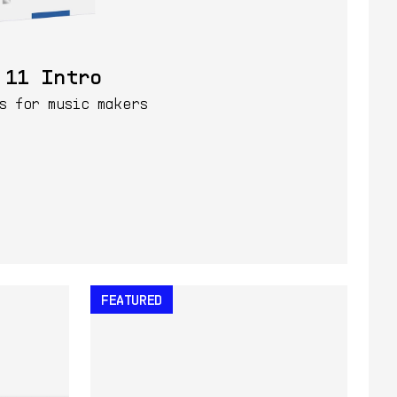
 11 Intro
s for music makers
199$
立即购买
FEATURED