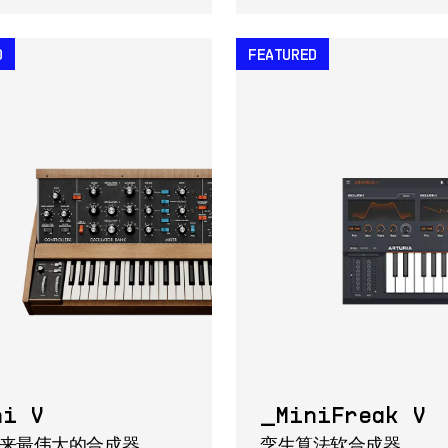
D
FEATURED
ni V
MiniFreak V
来最伟大的合成器。
孪生算法软合成器