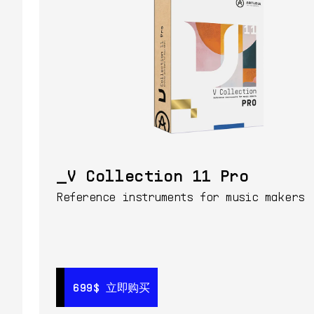
V Collection 11 Pro
Reference instruments for music makers
699$
699$
立即购买
立即购买