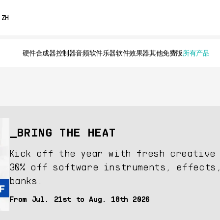
0% OFF
ZH
ENGLISH
硬件合成器
控制器
音频
软件乐器
软件效果器
其他
免费版
所有产品
FRANÇAIS
DEUTSCH
ESPAÑOL
日本語
BRING THE HEAT
Kick off the year with fresh creative 
30% off software instruments, effects
banks.
From Jul. 21st to Aug. 18th 2026