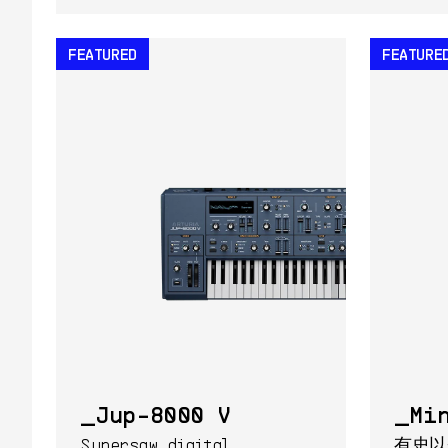
FEATURED
FEATURE
Jup-8000 V
Mi
Supersaw digital
有史以