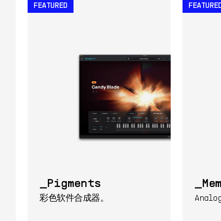
FEATURED
FEATURE
Pigments
Me
彩色软件合成器。
Analo