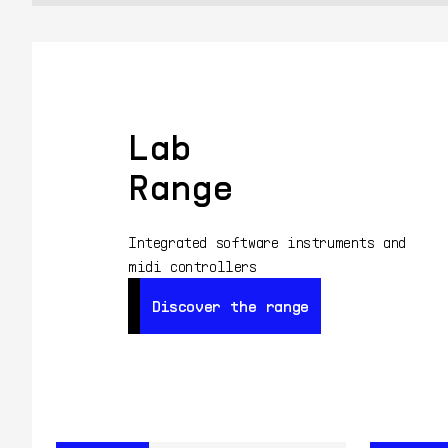
Lab
Range
Integrated software instruments and
midi controllers
Discover the range
Discover the range