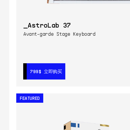
AstroLab 37
Avant-garde Stage Keyboard
799$
799$
立即购买
立即购买
FEATURED