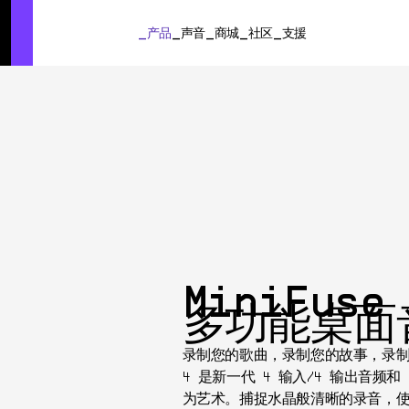
SUMMER SALE
- Bring the heat
➔ Check the offers up to 3
产品
声音
商城
社区
支援
产品
声音
商城
社区
支援
MiniFuse
多功能桌面
录制您的歌曲，录制您的故事，录制您 
4 是新一代 4 输入/4 输出音频和
为艺术。捕捉水晶般清晰的录音，