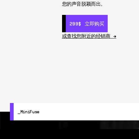
您的声音脱颖而出。
299$
299$
立即购买
立即购买
或查找您附近的经销商 →
MiniFuse