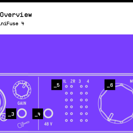
Overview
iniFuse 4
5
6
3
4