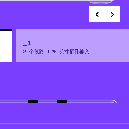
<
>
1
2 个线路 1/4 英寸插孔输入
连接额外的两路线缆。
4
5