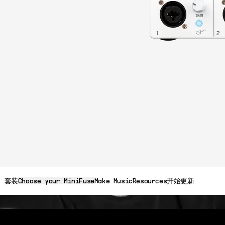
299$
立即购买
套装
Choose your MiniFuse
Make Music
Resources
开始
更新
MiniFuse 1
MiniFuse 2