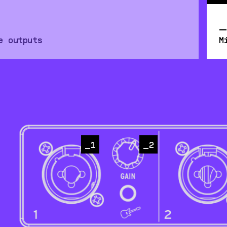
e outputs
M
寸插孔连接两副耳机，满足团体录音和混音需求。
1
2