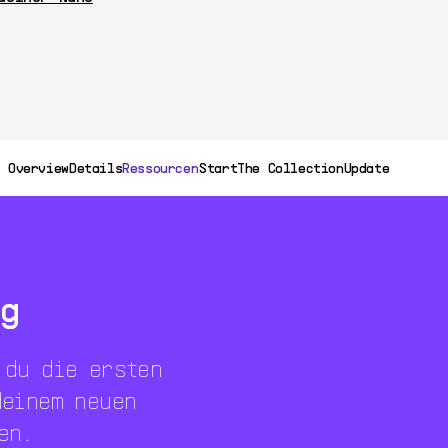
Overview
Details
Ressourcen
Start
The Collection
Update
g
 du die ersten
deinem neuen
en.