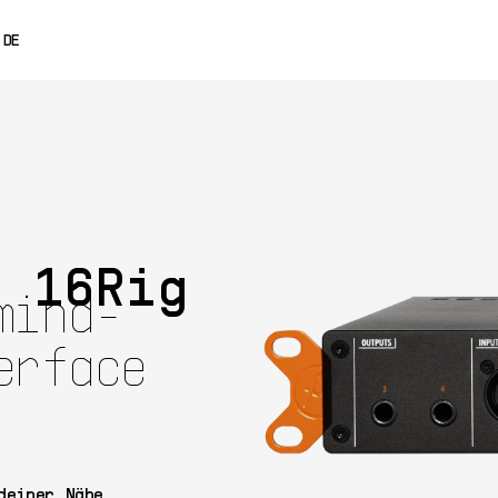
0% OFF
DE
ENGLISH
FRANÇAIS
ESPAÑOL
日本語
e 16Rig
中文
mind-
erface
1499$
Jetzt kaufen
deiner Nähe