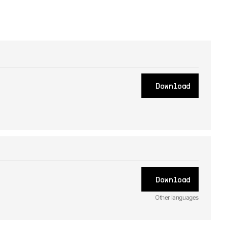
Download
Download
Other languages
EN
Handbuch
2.0.2 -