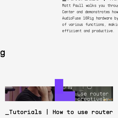
Matt Paull walks you throu
Center and demonstrates ho
AudioFuse 16Rig hardware b
of various functions, maki
efficient and productive.
g
Tutorials | How to use router