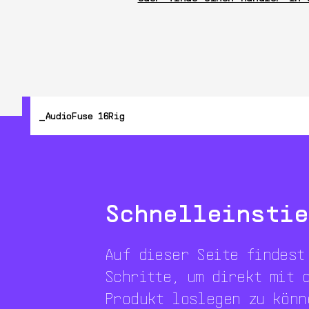
AudioFuse 16Rig
Schnelleinstie
Auf dieser Seite findest
Schritte, um direkt mit 
Produkt loslegen zu könn