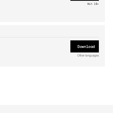
Win 10+
Download
Other languages
FR
Handbuch
2.1.3 -
4/9/2021
JA
Handbuch
2.1.3 -
4/9/2021
ES
Handbuch
2.1.3 -
4/9/2021
EN
Handbuch
2.1.3 -
4/9/2021