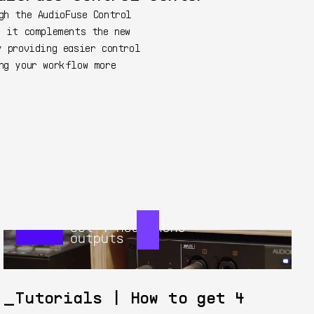
gh the AudioFuse Control
w it complements the new
y providing easier control
ng your workflow more
Tutorials | How to get 4