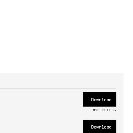
6/30/2025
JA
Handbuch
2.0.1 -
6/30/2025
FR
Handbuch
2.0.1 -
6/30/2025
ES
Handbuch
2.0.1 -
6/30/2025
Download
Mac OS 11.0+
Download