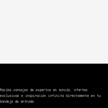
Recibe consejos de expertos en sonido, ofertas
exclusivas e inspiración infinita directamente en tu
bandeja de entrada.