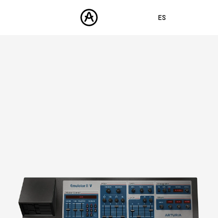
ES
ENGLISH
FRANÇAIS
PRODUCTOS
SONIDOS
DEUTSCH
TIENDA
日本語
COMUNIDAD
中文
ASISTENCIA