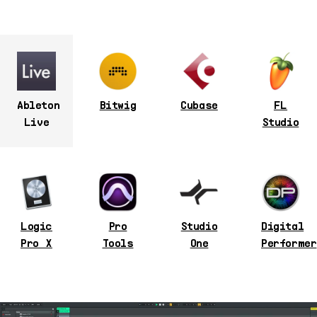
Ableton
Bitwig
Cubase
FL
Live
Studio
Logic
Pro
Studio
Digital
Pro X
Tools
One
Performer