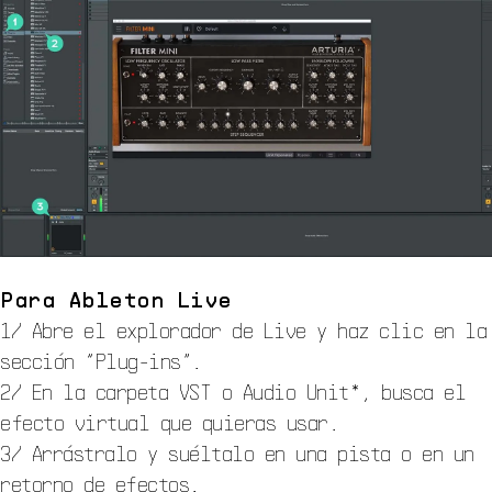
Para Ableton Live
1/ Abre el explorador de Live y haz clic en la
sección “Plug-ins”.
2/ En la carpeta VST o Audio Unit*, busca el
efecto virtual que quieras usar.
3/ Arrástralo y suéltalo en una pista o en un
retorno de efectos.