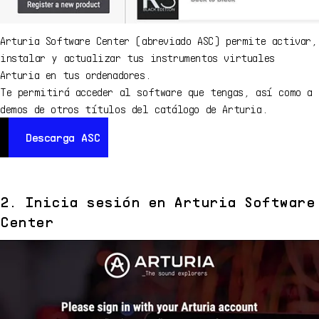
Arturia Software Center (abreviado ASC) permite activar,
instalar y actualizar tus instrumentos virtuales
Arturia en tus ordenadores.
Te permitirá acceder al software que tengas, así como a
demos de otros títulos del catálogo de Arturia.
Descarga ASC
Descarga ASC
2. Inicia sesión en Arturia Software
Center