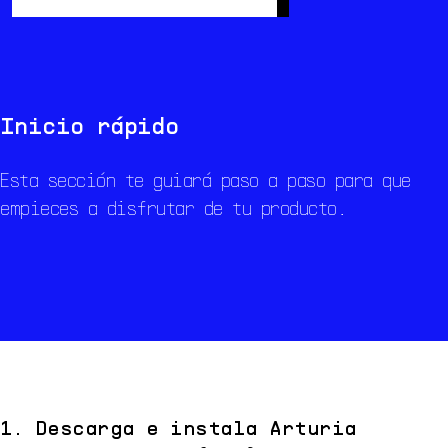
Información general
Recursos
Diseño de sonido
Inicio rápido
Esta sección te guiará paso a paso para que
empieces a disfrutar de tu producto.
1. Descarga e instala Arturia