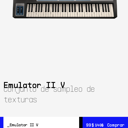
Emulator II V
Conjunto de sampleo de
texturas
99$
99$
Comprar
Comprar
Emulator II V
149$
149$