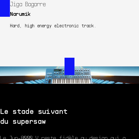
Jiga Bagarre
Narumik
Hard, high energy electronic track.
Le stade suivant
du supersaw
Le Jup-8000 V reste fidèle au design qui a