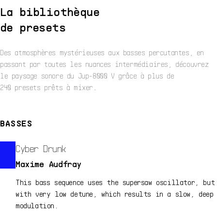
La bibliothèque
de presets
Des atmosphères mystérieuses aux basses percutantes, en
passant par toutes les nuances intermédiaires, découvrez
le paysage sonore du Jup-8000 V grâce à plus de
240 presets prêts à mixer.
BASSES
Cyber Drunk
Maxime Audfray
This bass sequence uses the supersaw oscillator, but
with very low detune, which results in a slow, deep
modulation.