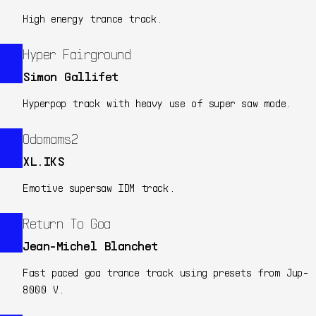
High energy trance track.
Hyper Fairground
Simon Gallifet
Hyperpop track with heavy use of super saw mode.
Odomams2
XL.IKS
Emotive supersaw IDM track.
Return To Goa
Jean-Michel Blanchet
Fast paced goa trance track using presets from Jup-
8000 V.