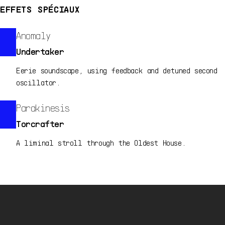
EFFETS SPÉCIAUX
Anomaly
Undertaker
Eerie soundscape, using feedback and detuned second
oscillator.
Parakinesis
Torcrafter
A liminal stroll through the Oldest House.