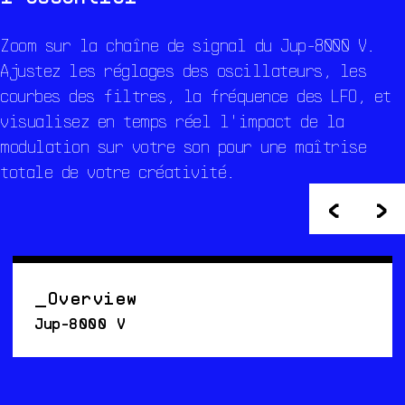
Zoom sur la chaîne de signal du Jup-8000 V.
Ajustez les réglages des oscillateurs, les
courbes des filtres, la fréquence des LFO, et
visualisez en temps réel l'impact de la
modulation sur votre son pour une maîtrise
totale de votre créativité.
<
>
Overview
Jup-8000 V