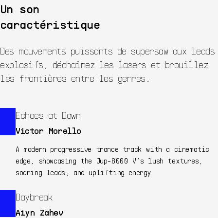
Un son
caractéristique
Des mouvements puissants de supersaw aux leads
explosifs, déchaînez les lasers et brouillez
les frontières entre les genres.
Echoes at Dawn
Victor Morello
A modern progressive trance track with a cinematic
edge, showcasing the Jup-8000 V’s lush textures,
soaring leads, and uplifting energy
Daybreak
Aiyn Zahev