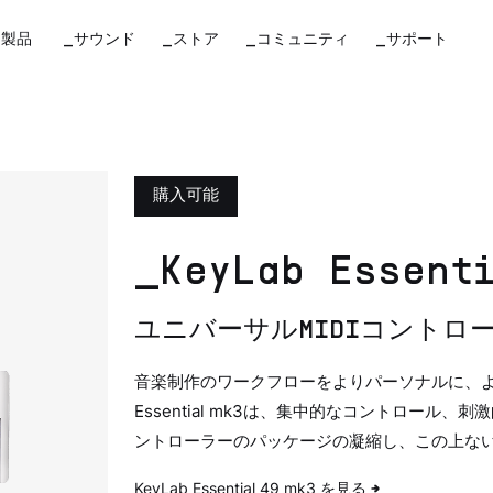
_製品
_サウンド
_ストア
_コミュニティ
_サポート
購入可能
_KeyLab Essent
ユニバーサルMIDIコントロ
音楽制作のワークフローをよりパーソナルに、よ
Essential mk3は、集中的なコントロー
ントローラーのパッケージの凝縮し、この上な
KeyLab Essential 49 mk3 を見る