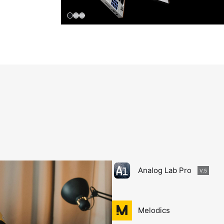
Analog Lab Pro
V.5
Melodics