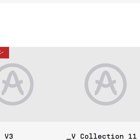
ン
 V3
_V Collection 11