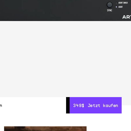
349$
349$
Jetzt kaufen
Jetzt kaufen
n