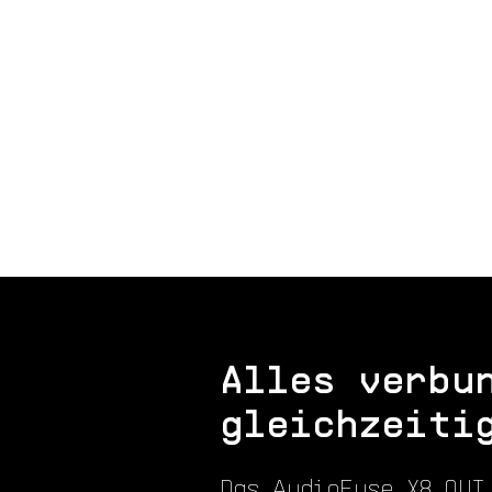
Alles verbu
gleichzeiti
Das AudioFuse X8 OUT