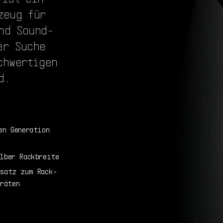
zeug für
nd Sound-
er Suche
chwertigen
d.
en Generation
lber Rackbreite
esatz zum Rack-
räten