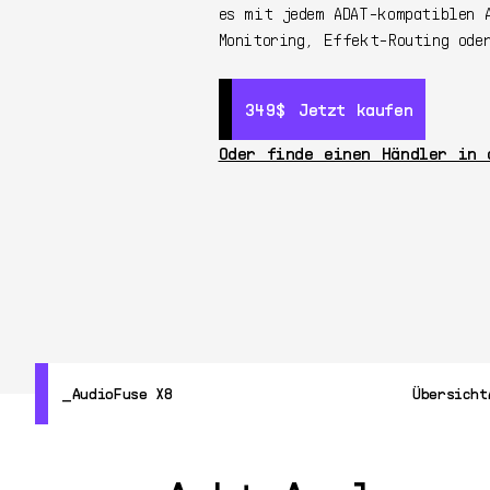
es mit jedem ADAT-kompatiblen 
Monitoring, Effekt-Routing ode
349$
349$
Jetzt kaufen
Jetzt kaufen
Oder finde einen Händler in 
AudioFuse X8
Übersicht