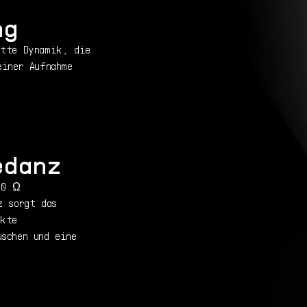
ng
atte Dynamik, die
einer Aufnahme
edanz
20 Ω
z sorgt das
ekte
schen und eine