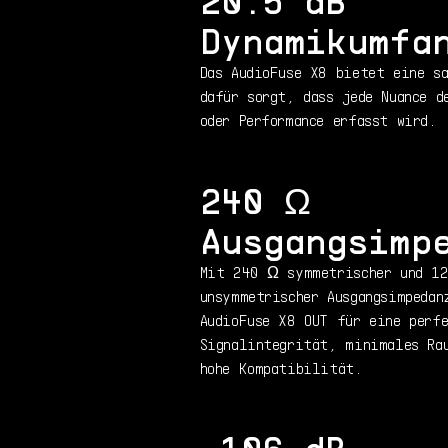
20.5 dB
Dynamikumfa
Das AudioFuse X8 bietet eine s
dafür sorgt, dass jede Nuance d
oder Performance erfasst wird.
240 Ω
Ausgangsimp
Mit 240 Ω symmetrischer und 1
unsymmetrischer Ausgangsimpedan
AudioFuse X8 OUT für eine perf
Signalintegrität, minimales Rau
hohe Kompatibilität.