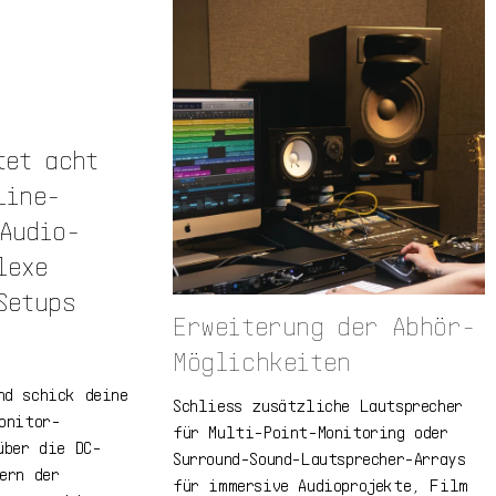
tet acht
Line-
Audio-
lexe
Setups
Erweiterung der Abhör-
Möglichkeiten
nd schick deine
Schliess zusätzliche Lautsprecher
onitor-
für Multi-Point-Monitoring oder
über die DC-
Surround-Sound-Lautsprecher-Arrays
ern der
für immersive Audioprojekte, Film