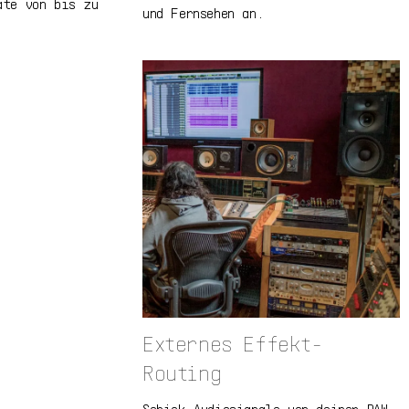
ate von bis zu
und Fernsehen an.
Externes Effekt-
Routing
Schick Audiosignale von deiner DAW