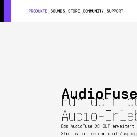
SUMMER SALE
- Bring the heat
➔ Check the offers up to 3
PRODUKTE
SOUNDS
STORE
COMMUNITY
SUPPORT
PRODUKTE
SOUNDS
STORE
COMMUNITY
SUPPORT
AudioFus
Für dein b
Audio-Erle
Das AudioFuse X8 OUT erweitert
Studios mit seinen acht Ausgäng