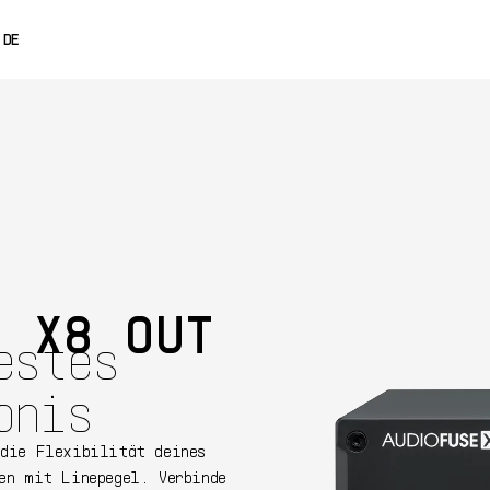
0% OFF
DE
ENGLISH
FRANÇAIS
ESPAÑOL
日本語
中文
e X8 OUT
estes
bnis
 die Flexibilität deines
en mit Linepegel. Verbinde