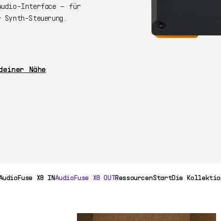
Audio-Interface – für
r Synth-Steuerung.
349$
Jetzt kaufen
deiner Nähe
AudioFuse X8 IN
AudioFuse X8 OUT
Ressourcen
Start
Die Kollektio