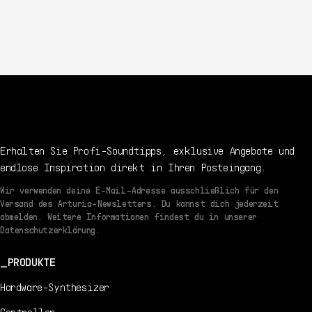
Erhalten Sie Profi-Soundtipps, exklusive Angebote und
endlose Inspiration direkt in Ihren Posteingang.
Wir verwenden deine E-Mail-Adresse ausschließlich für den
Versand des Arturia-Newsletters. Du kannst dich jederzeit
abmelden. Weitere Informationen findest du in unserer
Datenschutzerklärung.
PRODUKTE
Hardware-Synthesizer
Controller