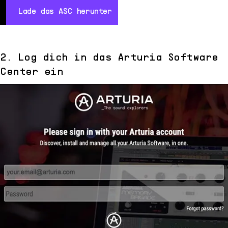
Lade das ASC herunter
Lad
Lade das ASC herunter
2. Log dich in das Arturia Software
Center ein