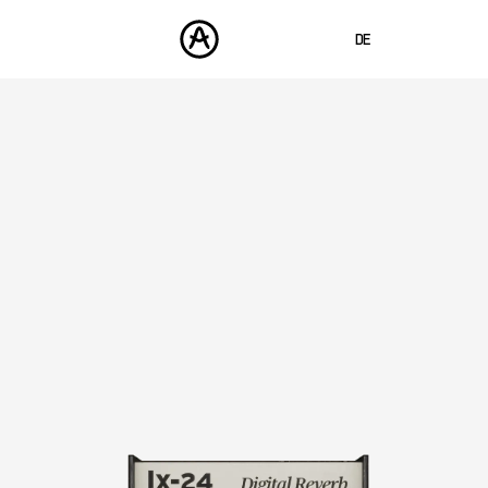
DE
ENGLISH
FRANÇAIS
PRODUKTE
SOUNDS
ESPAÑOL
STORE
日本語
COMMUNITY
中文
SUPPORT