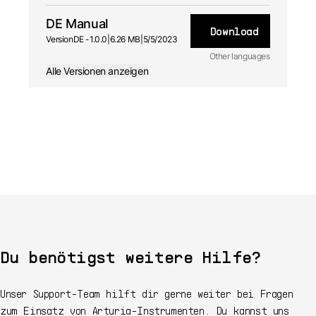
DE Manual
Download
Version
DE -
1.0.0
|
6.26 MB
|
5/5/2023
Other languages
Alle Versionen anzeigen
EN
Handbuch
1.0.1 -
5/5/2023
FR
Handbuch
1.0.0 -
5/5/2023
ES
Handbuch
1.0.0 -
5/5/2023
JA
Handbuch
1.0.0 -
5/5/2023
Du benötigst weitere Hilfe?
Unser Support-Team hilft dir gerne weiter bei Fragen
zum Einsatz von Arturia-Instrumenten. Du kannst uns