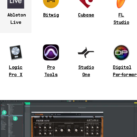
Ableton
Bitwig
Cubase
FL
Live
Studio
Logic
Pro
Studio
Digital
Pro X
Tools
One
Performer