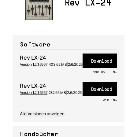
Rev LX-24
Software
Rev LX-24
Download
Version 1.2.1.6567
|
403.62 MB
|
2/6/2026
Mac OS 11.0+
Rev LX-24
Download
Version 1.2.1.6567
|
282.65 MB
|
2/6/2026
Win 10+
Alle Versionen anzeigen
Handbücher